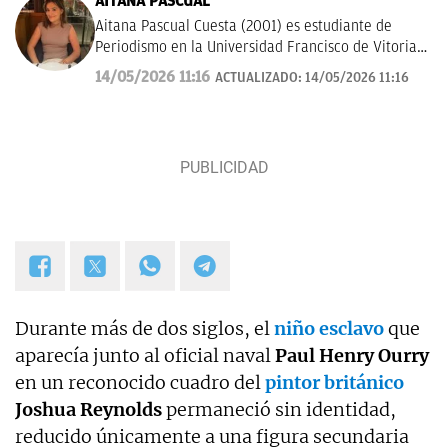
AITANA PASCUAL
Aitana Pascual Cuesta (2001) es estudiante de
Periodismo en la Universidad Francisco de Vitoria
de Madrid desde el 2023. Escogió esta profesión
14/05/2026 11:16
ACTUALIZADO:
14/05/2026 11:16
por su gran vocación con la comunicación y la
escritura. Hoy en día, tiene mucho interés por la
historia, deportes y actualidad. Su principal
objetivo es seguir formándose y aprender a contar
los sucesos de forma clara y rigurosa.
Durante más de dos siglos, el
niño esclavo
que
aparecía junto al oficial naval
Paul Henry Ourry
en un reconocido cuadro del
pintor británico
Joshua Reynolds
permaneció sin identidad,
reducido únicamente a una figura secundaria