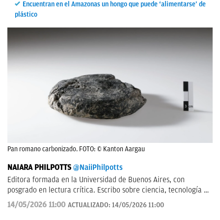
Encuentran en el Amazonas un hongo que puede ‘alimentarse’ de
plástico
Pan romano carbonizado. FOTO: © Kanton Aargau
NAIARA PHILPOTTS
@NaiiPhilpotts
Editora formada en la Universidad de Buenos Aires, con
posgrado en lectura crítica. Escribo sobre ciencia, tecnología y
actualidad. Soy escritora de novelas y gran aficionada a la
14/05/2026 11:00
ACTUALIZADO:
14/05/2026 11:00
ciencia ficción.