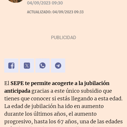
Cuento historias, soy amante de los astros, sigo a la
04/09/2023 09:30
luna, los TT de Twitter y las tendencias en moda.
ACTUALIZADO:
04/09/2023 09:33
Experta en noticias de consumo, lifestyle, recetas y
Lotería de Navidad.
El
SEPE te permite acogerte a la jubilación
anticipada
gracias a este único subsidio que
tienes que conocer si estás llegando a esta edad.
La edad de jubilación ha ido en aumento
durante los últimos años, el aumento
progresivo, hasta los 67 años, una de las edades