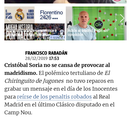
OKDIARIO
Florentino manda un mensaje a
Adiós al Madrid, Pedri sin
los socios: "El Real Madrid
oposición
siempre fue vuestro y siempre lo
será"
FRANCISCO RABADÁN
28/12/2019
17:53
Cristóbal Soria no se cansa de provocar al
madridismo.
El polémico tertuliano de
El
Chiringuito de Jugones
no tuvo reparos en
grabar un mensaje en el día de los Inocentes
para
reírse de los penaltis robados
al Real
Madrid en el último Clásico disputado en el
Camp Nou.