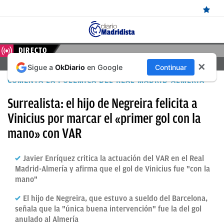
ÚLTIMAS
DIRECTO
FERENCVAROS – REAL MADRID, EN DIRECTO HOY
✕
Sigue a
OkDiario
en Google
Continuar
NOTICIAS
COMENTA LA POLÉMICA DEL REAL MADRID-ALMERÍA
REAL
Surrealista: el hijo de Negreira felicita a
MADRID
Vinicius por marcar el «primer gol con la
BALONCESTO
mano» con VAR
CANTERA
Javier Enríquez critica la actuación del VAR en el Real
FICHAJES
Madrid-Almería y afirma que el gol de Vinicius fue "con la
mano"
DIRECTO
El hijo de Negreira, que estuvo a sueldo del Barcelona,
FEMENINO
señala que la "única buena intervención" fue la del gol
anulado al Almería
PAPARAZZI