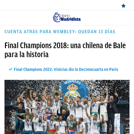
ÚLTIMAS
CUENTA ATRÁS PARA WEMBLEY: QUEDAN 13 DÍAS
NOTICIAS
Final Champions 2018: una chilena de Bale
REAL
para la historia
MADRID
Final Champions 2022: Vinicius dio la Decimocuarta en París
BALONCESTO
CANTERA
FICHAJES
DIRECTO
FEMENINO
PAPARAZZI