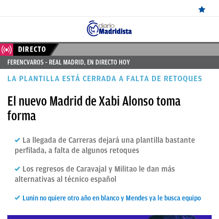
ÚLTIMAS
DIRECTO
FERENCVAROS – REAL MADRID, EN DIRECTO HOY
NOTICIAS
LA PLANTILLA ESTÁ CERRADA A FALTA DE RETOQUES
REAL
El nuevo Madrid de Xabi Alonso toma
MADRID
forma
BALONCESTO
La llegada de Carreras dejará una plantilla bastante
CANTERA
perfilada, a falta de algunos retoques
FICHAJES
Los regresos de Caravajal y Militao le dan más
DIRECTO
alternativas al técnico español
FEMENINO
Lunin no quiere otro año en blanco y Mendes ya le busca equipo
PAPARAZZI