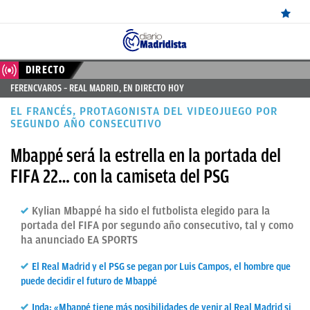
ÚLTIMAS
DIRECTO
FERENCVAROS – REAL MADRID, EN DIRECTO HOY
NOTICIAS
EL FRANCÉS, PROTAGONISTA DEL VIDEOJUEGO POR
REAL
SEGUNDO AÑO CONSECUTIVO
MADRID
Mbappé será la estrella en la portada del
FIFA 22… con la camiseta del PSG
BALONCESTO
CANTERA
Kylian Mbappé ha sido el futbolista elegido para la
portada del FIFA por segundo año consecutivo, tal y como
FICHAJES
ha anunciado EA SPORTS
DIRECTO
El Real Madrid y el PSG se pegan por Luis Campos, el hombre que
FEMENINO
puede decidir el futuro de Mbappé
PAPARAZZI
Inda: «Mbappé tiene más posibilidades de venir al Real Madrid si