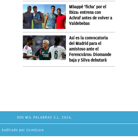
Mbappé ‘ficha’ por el
Ibiza: entrena con
Achraf antes de volver a
Valdebebas
Así es la convocatoria
del Madrid para el
amistoso ante el
Ferencváros: Diomande
baja y Silva debutará
DOS MIL PALABRAS S.L. 2026.
Auditado por
ComScore