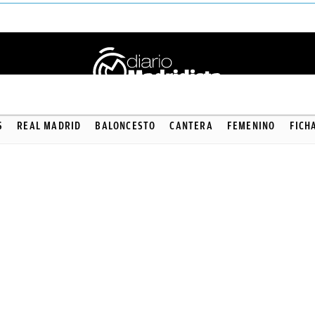
S
REAL MADRID
BALONCESTO
CANTERA
FEMENINO
FICH