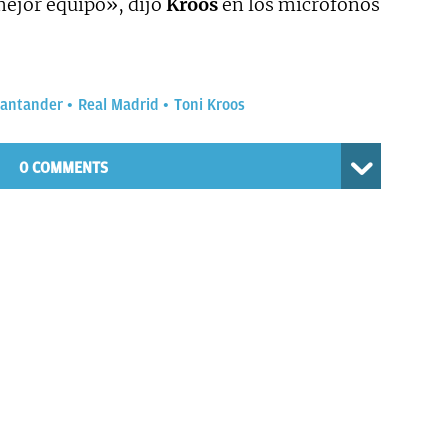
mejor equipo», dijo
Kroos
en los micrófonos
Santander
Real Madrid
Toni Kroos
0 COMMENTS