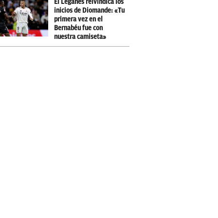
El Leganés reivindica los
inicios de Diomande: «Tu
primera vez en el
Bernabéu fue con
nuestra camiseta»