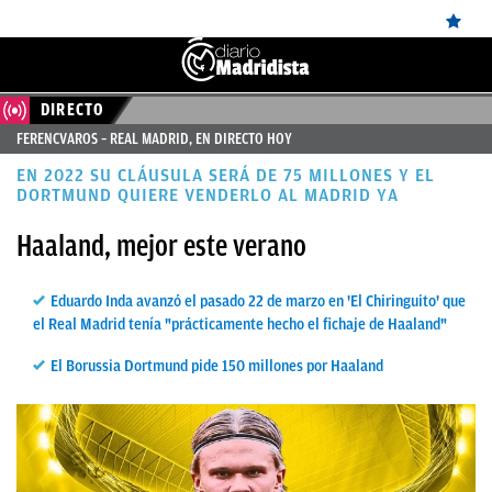
DIRECTO
ÚLTIMAS
FERENCVAROS – REAL MADRID, EN DIRECTO HOY
✕
Sigue a
OkDiario
en Google
Continuar
NOTICIAS
EN 2022 SU CLÁUSULA SERÁ DE 75 MILLONES Y EL
REAL
DORTMUND QUIERE VENDERLO AL MADRID YA
MADRID
Haaland, mejor este verano
BALONCESTO
Eduardo Inda avanzó el pasado 22 de marzo en 'El Chiringuito' que
CANTERA
el Real Madrid tenía "prácticamente hecho el fichaje de Haaland"
FICHAJES
El Borussia Dortmund pide 150 millones por Haaland
DIRECTO
FEMENINO
PAPARAZZI