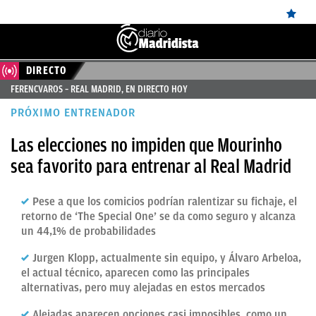
DIRECTO
ÚLTIMAS
FERENCVAROS – REAL MADRID, EN DIRECTO HOY
NOTICIAS
PRÓXIMO ENTRENADOR
REAL
Las elecciones no impiden que Mourinho
MADRID
sea favorito para entrenar al Real Madrid
BALONCESTO
Pese a que los comicios podrían ralentizar su fichaje, el
CANTERA
retorno de ‘The Special One’ se da como seguro y alcanza
FICHAJES
un 44,1% de probabilidades
DIRECTO
Jurgen Klopp, actualmente sin equipo, y Álvaro Arbeloa,
el actual técnico, aparecen como las principales
FEMENINO
alternativas, pero muy alejadas en estos mercados
PAPARAZZI
Alejadas aparecen opciones casi imposibles, como un