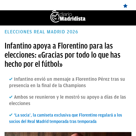
ÚLTIMAS
ELECCIONES REAL MADRID 2026
NOTICIAS
Infantino apoya a Florentino para las
elecciones: «Gracias por todo lo que has
REAL
hecho por el fútbol»
MADRID
BALONCESTO
Infantino envió un mensaje a Florentino Pérez tras su
presencia en la final de la Champions
CANTERA
Ambos se reunieron y le mostró su apoyo a días de las
FICHAJES
elecciones
DIRECTO
‘La socia’, la camiseta exclusiva que Florentino regalará a los
socios del Real Madrid temporada tras temporada
FEMENINO
PAPARAZZI