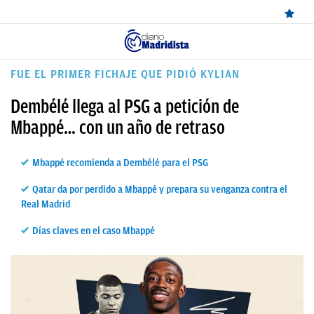
ÚLTIMAS
FUE EL PRIMER FICHAJE QUE PIDIÓ KYLIAN
✕
Sigue a
OkDiario
en Google
Continuar
NOTICIAS
Dembélé llega al PSG a petición de
REAL
Mbappé… con un año de retraso
MADRID
Mbappé recomienda a Dembélé para el PSG
BALONCESTO
Qatar da por perdido a Mbappé y prepara su venganza contra el
CANTERA
Real Madrid
FICHAJES
Días claves en el caso Mbappé
DIRECTO
FEMENINO
PAPARAZZI