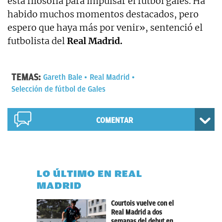
esta filosofía para impulsar el fútbol galés. Ha
habido muchos momentos destacados, pero
espero que haya más por venir», sentenció el
futbolista del
Real Madrid.
TEMAS:
Gareth Bale
Real Madrid
Selección de fútbol de Gales
COMENTAR
LO ÚLTIMO EN REAL
MADRID
Courtois vuelve con el
Real Madrid a dos
semanas del debut en