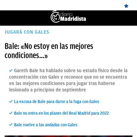
ÚLTIMAS
JUGARÁ CON GALES
✕
Sigue a
OkDiario
en Google
Continuar
NOTICIAS
Bale: «No estoy en las mejores
condiciones…»
REAL
MADRID
Gareth Bale ha hablado sobre su estado físico desde la
BALONCESTO
concentración con Gales y reconoce que no se encuentra
en las mejores condiciones para jugar tras haberse
CANTERA
lesionado a principios de septiembre
FICHAJES
La excusa de Bale para darse a la fuga con Gales
DIRECTO
Bale no entra en los planes del Real Madrid para 2022
FEMENINO
Bale vuelve a las andadas con Gales
PAPARAZZI