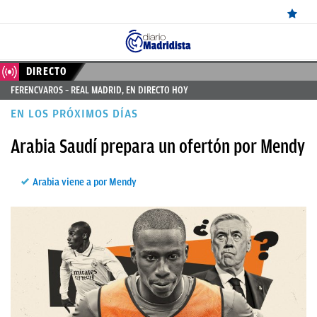
ÚLTIMAS
DIRECTO
FERENCVAROS – REAL MADRID, EN DIRECTO HOY
NOTICIAS
EN LOS PRÓXIMOS DÍAS
REAL
Arabia Saudí prepara un ofertón por Mendy
MADRID
BALONCESTO
Arabia viene a por Mendy
CANTERA
FICHAJES
DIRECTO
FEMENINO
PAPARAZZI