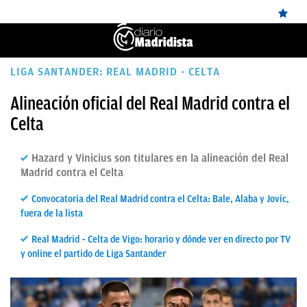
ÚLTIMAS
LIGA SANTANDER: REAL MADRID - CELTA
✕
Sigue a
OkDiario
en Google
Continuar
NOTICIAS
Alineación oficial del Real Madrid contra el
Celta
REAL
MADRID
Hazard y Vinicius son titulares en la alineación del Real
BALONCESTO
Madrid contra el Celta
CANTERA
Convocatoria del Real Madrid contra el Celta: Bale, Alaba y Jovic,
fuera de la lista
FICHAJES
Real Madrid – Celta de Vigo: horario y dónde ver en directo por TV
DIRECTO
y online el partido de Liga Santander
FEMENINO
PAPARAZZI