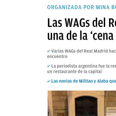
PAPARAZZI
ORGANIZADA POR MINA B
OKDIARIO
Las WAGs del R
una de la ‘cena
Varias WAGs del Real Madrid hace
encuentro
La periodista argentina fue la r
un restaurante de la capital
Las novias de Militao y Alaba qu