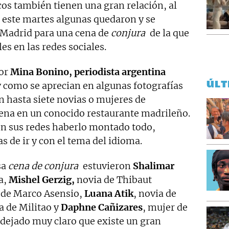
ncos también tienen una gran relación, al
e este martes algunas quedaron y se
 Madrid para una cena de
conjura
de la que
es en las redes sociales.
por
Mina Bonino, periodista argentina
ÚLT
y como se aprecian en algunas fotografías
n hasta siete novias o mujeres de
cena en un conocido restaurante madrileño.
en sus redes haberlo montado todo,
 de ir y con el tema del idioma.
sa
cena de conjura
estuvieron
Shalimar
a,
Mishel Gerzig,
novia de Thibaut
a de Marco Asensio,
Luana Atik
, novia de
ja de Militao y
Daphne Cañizares
, mujer de
 dejado muy claro que existe un gran