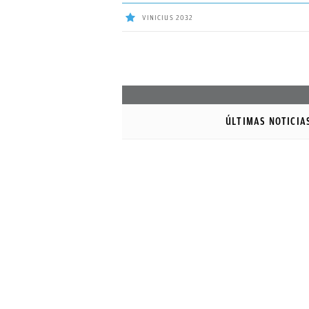
VINICIUS 2032
ÚLTIMAS
Sigue a
OkDiario
en Google
NOTICIAS
ÚLTIMAS NOTICIA
REAL
MADRID
BALONCESTO
CANTERA
FICHAJES
DIRECTO
FEMENINO