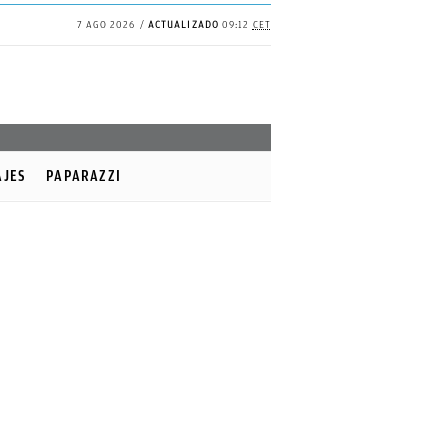
7 AGO 2026
ACTUALIZADO
09:12
CET
✕
Continuar
AJES
PAPARAZZI