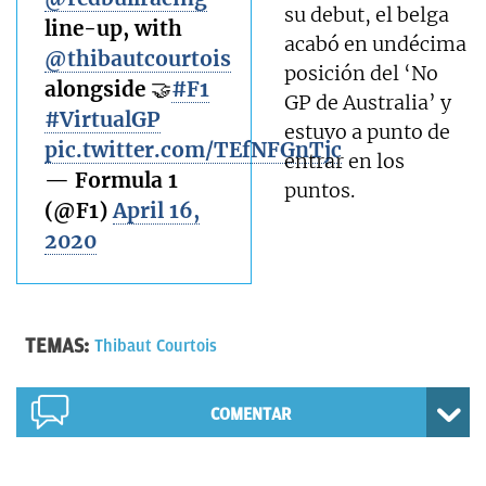
su debut, el belga
line-up, with
acabó en undécima
@thibautcourtois
posición del ‘No
alongside 🤝
#F1
GP de Australia’ y
#VirtualGP
estuvo a punto de
pic.twitter.com/TEfNFGnTjc
entrar en los
— Formula 1
puntos.
(@F1)
April 16,
2020
TEMAS:
Thibaut Courtois
COMENTAR