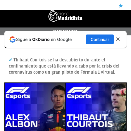
ÚLTIMAS
PAPARAZZI
✕
Sigue a
OkDiario
en Google
Continuar
NOTICIAS
La Fórmula 1 ‘ficha’ a Courtois
REAL
Thibaut Courtois se ha descubierto durante el
MADRID
confinamiento que está llevando a cabo por la crisis del
coronavirus como un gran piloto de Fórmula 1 virtual.
BALONCESTO
CANTERA
FICHAJES
DIRECTO
FEMENINO
PAPARAZZI