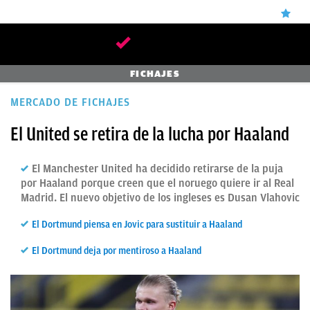
ÚLTIMAS
FICHAJES
✕
Sigue a
OkDiario
en Google
Continuar
NOTICIAS
MERCADO DE FICHAJES
REAL
El United se retira de la lucha por Haaland
MADRID
El Manchester United ha decidido retirarse de la puja
BALONCESTO
por Haaland porque creen que el noruego quiere ir al Real
Madrid. El nuevo objetivo de los ingleses es Dusan Vlahovic
CANTERA
FICHAJES
El Dortmund piensa en Jovic para sustituir a Haaland
DIRECTO
El Dortmund deja por mentiroso a Haaland
FEMENINO
PAPARAZZI