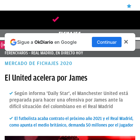
ÚLTIMAS
FICHAJES
✕
Sigue a
OkDiario
en Google
Continuar
NOTICIAS
DIRECTO
FERENCVAROS – REAL MADRID, EN DIRECTO HOY
REAL
MERCADO DE FICHAJES 2020
MADRID
El United acelera por James
BALONCESTO
CANTERA
Según informa 'Daily Star', el Manchester United está
preparada para hacer una ofensiva por James ante la
FICHAJES
difícil situación del colombiano en el Real Madrid
DIRECTO
El futbolista acaba contrato el próximo año 2021 y el Real Madrid,
como apunta el medio británico, demanda 50 millones por el jugador
FEMENINO
PAPARAZZI