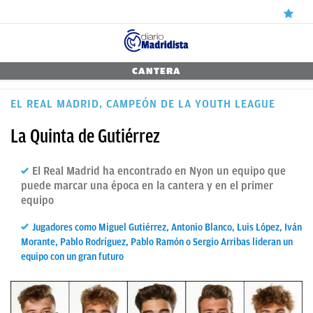
ÚLTIMAS
CANTERA
NOTICIAS
EL REAL MADRID, CAMPEÓN DE LA YOUTH LEAGUE
REAL
La Quinta de Gutiérrez
MADRID
El Real Madrid ha encontrado en Nyon un equipo que
BALONCESTO
puede marcar una época en la cantera y en el primer
equipo
CANTERA
FICHAJES
Jugadores como Miguel Gutiérrez, Antonio Blanco, Luis López, Iván
Morante, Pablo Rodríguez, Pablo Ramón o Sergio Arribas lideran un
DIRECTO
equipo con un gran futuro
FEMENINO
PAPARAZZI