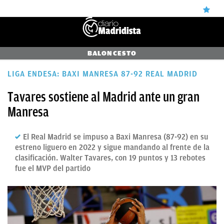
ÚLTIMAS
BALONCESTO
NOTICIAS
LIGA ENDESA: BAXI MANRESA 87-92 REAL MADRID
REAL
Tavares sostiene al Madrid ante un gran
MADRID
Manresa
BALONCESTO
El Real Madrid se impuso a Baxi Manresa (87-92) en su
CANTERA
estreno liguero en 2022 y sigue mandando al frente de la
clasificación. Walter Tavares, con 19 puntos y 13 rebotes
FICHAJES
fue el MVP del partido
DIRECTO
FEMENINO
PAPARAZZI