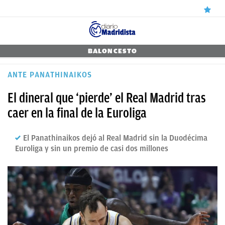
ÚLTIMAS
BALONCESTO
NOTICIAS
ANTE PANATHINAIKOS
REAL
⁠El dineral que ‘pierde’ el Real Madrid tras
MADRID
caer en la final de la Euroliga
BALONCESTO
El Panathinaikos dejó al Real Madrid sin la Duodécima
CANTERA
Euroliga y sin un premio de casi dos millones
FICHAJES
DIRECTO
FEMENINO
PAPARAZZI