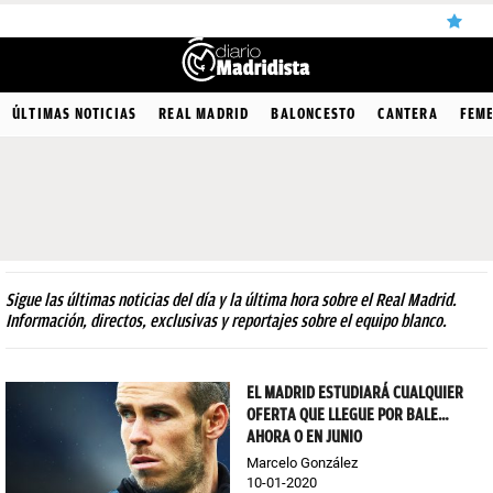
ÚLTIMAS
ÚLTIMAS NOTICIAS
REAL MADRID
BALONCESTO
CANTERA
FEM
NOTICIAS
REAL
MADRID
BALONCESTO
Sigue las últimas noticias del día y la última hora sobre el Real Madrid.
CANTERA
Información, directos, exclusivas y reportajes sobre el equipo blanco.
FICHAJES
EL MADRID ESTUDIARÁ CUALQUIER
DIRECTO
OFERTA QUE LLEGUE POR BALE…
AHORA O EN JUNIO
FEMENINO
Marcelo González
PAPARAZZI
10-01-2020