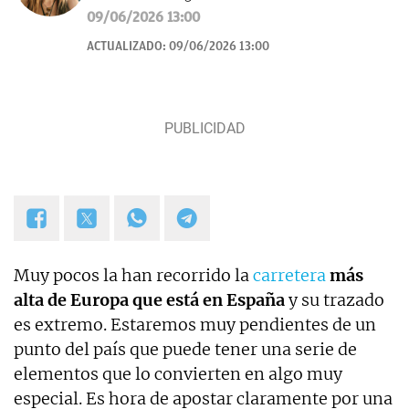
Cuento historias, soy amante de los astros, sigo a la
09/06/2026 13:00
luna, los TT de Twitter y las tendencias en moda.
ACTUALIZADO:
09/06/2026 13:00
Experta en noticias de consumo, lifestyle, recetas y
Lotería de Navidad.
Muy pocos la han recorrido la
carretera
más
alta de Europa que está en España
y su trazado
es extremo. Estaremos muy pendientes de un
punto del país que puede tener una serie de
elementos que lo convierten en algo muy
especial. Es hora de apostar claramente por una