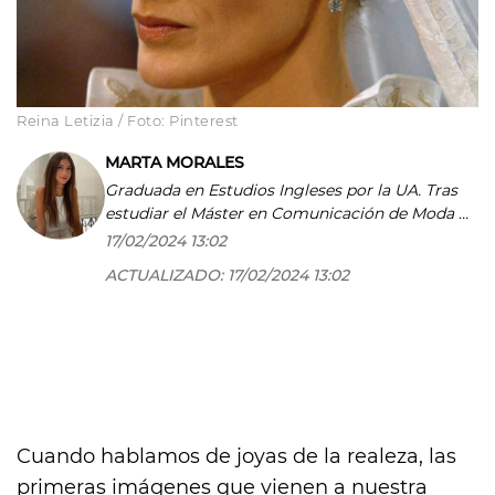
Reina Letizia / Foto: Pinterest
MARTA MORALES
Graduada en Estudios Ingleses por la UA. Tras
estudiar el Máster en Comunicación de Moda y
Belleza (VOGUE) por la UC3M empecé a
17/02/2024 13:02
escribir para Glamour y Vogue, en ‘print’ y en
ACTUALIZADO:
17/02/2024 13:02
digital, aunque terminé queriéndome enfocar
en el sector del lujo. Por este motivo empecé
mi andadura en COOL the lifestyle. Y aquí me
encuentro, ejerciendo de redactora y periodista
multimedia, especializada en belleza, moda,
viajes y estilo de vida. Además, en mi afán por
aprender y compartir lo que más me gusta, en
junio de 2023 finalicé el Máster en Formación
Cuando hablamos de joyas de la realeza, las
para profesora en la Universidad CEU San
primeras imágenes que vienen a nuestra
Pablo. Puedes seguirme en Instagram