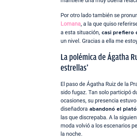
mantiene una muy buena relac
Por otro lado también se pronu
Lomana
, a la que quiso referi
a esta situación,
casi prefiero
un nivel. Gracias a ella me est
La polémica de Ágatha Ru
estrellas’
El paso de Ágatha Ruiz de la P
sido fugaz. Tan solo participó 
ocasiones, su presencia estuvo 
diseñadora
abandonó el plató
las que discrepaba. A la siguien
moda volvió a los escenarios p
la noche.