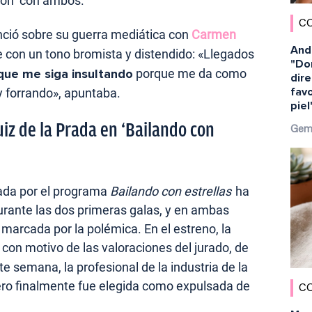
ión con ambos.
C
nció sobre su guerra mediática con
Carmen
And
rse con un tono bromista y distendido: «Llegados
"Dor
 que me siga insultando
porque me da como
dir
favo
oy forrando», apuntaba.
piel
iz de la Prada en ‘Bailando con
Gem
rada por el programa
Bailando con estrellas
ha
durante las dos primeras galas, y en ambas
marcada por la polémica. En el estreno, la
con motivo de las valoraciones del jurado, de
te semana, la profesional de la industria de la
ero finalmente fue elegida como expulsada de
C