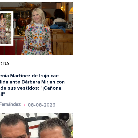
ODA
nia Martínez de Irujo cae
ida ante Bárbara Mirjan con
 de sus vestidos: "¡Cañona
l!"
08-08-2026
 Fernández