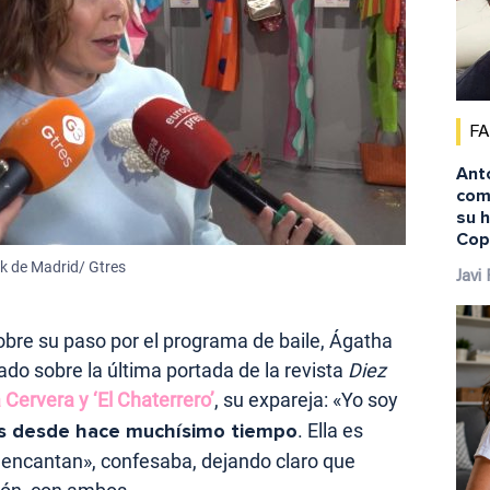
F
Ant
comi
su 
Cop
k de Madrid/ Gtres
Javi
obre su paso por el programa de baile, Ágatha
ado sobre la última portada de la revista
Diez
 Cervera y ‘El Chaterrero’
, su expareja: «Yo soy
s desde hace muchísimo tiempo
. Ella es
e encantan», confesaba, dejando claro que