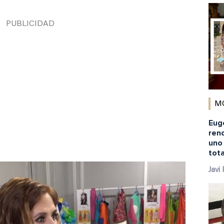
M
Euge
rend
uno
tota
Javi