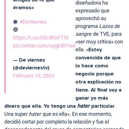
diseñadora ha
éramos»
expresado que
aprovechó su
🪩
#DeViernes
programa
Lazos de
🔵
sangre
de TVE, para
https://t.co/0SLWhrFTIX
«ser muy crítica» con
pic.twitter.com/cpgE9hTwIi
ella. «
Estoy
convencida de que
— De viernes
lo hace como
(@deviernestv)
negocio porque
February 10, 2024
otra explicación no
tiene. Al final voy a
ganar yo más
dinero que ella. Yo tengo una
hater
particular
.
Una super
hater
que es ella». En ese momento,
decidió cortar por completo la relación y fue el