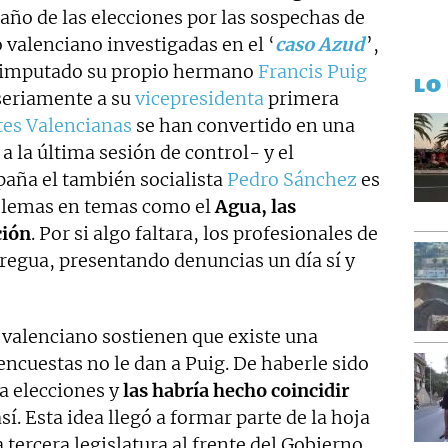
año de las elecciones por las sospechas de
 valenciano investigadas en el ‘
caso Azud
’,
stá imputado su propio hermano
Francis Puig
LO
seriamente a su
vicepresidenta
primera
tes Valencianas
se han convertido en una
 a la última sesión de control- y el
paña el también socialista
Pedro Sánchez
es
blemas en temas como el
Agua, las
ción
. Por si algo faltara, los profesionales de
regua, presentando denuncias un día sí y
valenciano sostienen que existe una
encuestas no le dan a Puig. De haberle sido
a elecciones y
las habría hecho coincidir
así. Esta idea llegó a formar parte de la hoja
 tercera legislatura al frente del Gobierno