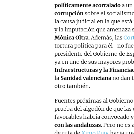
políticamente acorralado
a un 
corrupción
sobre el socialismo
la causa judicial en la que e
y la imputación que amenaza 
Mónica Oltra
. Además, las
Cor
tortura política para él -no fue
presidente del Gobierno de Es
ya en uno de sus mayores pro
Infraestructuras y la Financia
la
Sanidad valenciana
no dan t
otro también.
Fuentes próximas al Gobierno 
prueba del algodón de que las 
favorables habría convocado y
con las andaluzas
. Pero no es 
de ruta de
Ximo Puig
hacia una