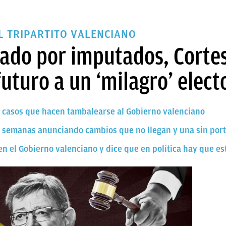
EL TRIPARTITO VALENCIANO
ado por imputados, Cortes 
futuro a un ‘milagro’ elect
s 3 casos que hacen tambalearse al Gobierno valenciano
: 2 semanas anunciando cambios que no llegan y una sin por
n el Gobierno valenciano y dice que en política hay que e