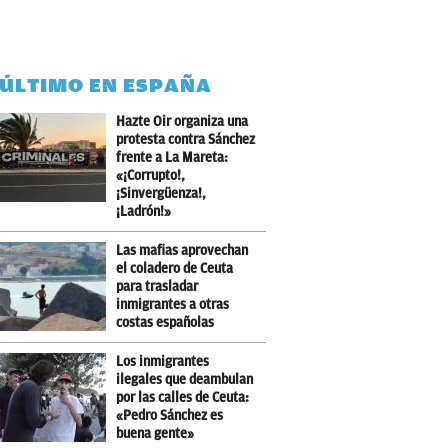
 ÚLTIMO EN ESPAÑA
Hazte Oir organiza una
protesta contra Sánchez
frente a La Mareta:
«¡Corrupto!,
¡Sinvergüenza!,
¡Ladrón!»
Las mafias aprovechan
el coladero de Ceuta
para trasladar
inmigrantes a otras
costas españolas
Los inmigrantes
ilegales que deambulan
por las calles de Ceuta:
«Pedro Sánchez es
buena gente»