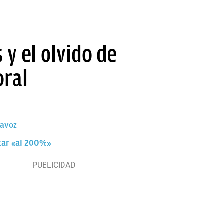
y el olvido de
oral
tavoz
star «al 200%»