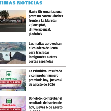
TIMAS NOTICIAS
Hazte Oir organiza una
protesta contra Sánchez
frente a La Mareta:
«¡Corrupto!,
¡Sinvergüenza!,
¡Ladrón!»
Las mafias aprovechan
el coladero de Ceuta
para trasladar
inmigrantes a otras
costas españolas
La Primitiva: resultado
y comprobar número
premiado hoy, jueves 6
de agosto de 2026
Bonoloto: comprobar el
resultado del sorteo de
hoy, jueves 6 de agosto