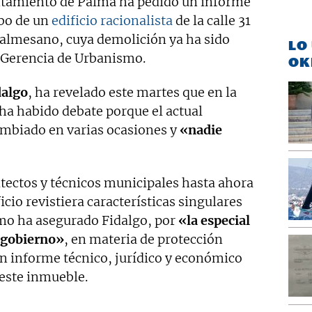
tamiento de Palma ha pedido un informe
ibo de un
edificio racionalista
de la calle 31
almesano, cuya demolición ya ha sido
LO
 Gerencia de Urbanismo.
OK
dalgo
, ha revelado este martes que en la
ha habido debate porque el actual
ambiado en varias ocasiones y
«nadie
itectos y técnicos municipales hasta ahora
cio revistiera características singulares
mo ha asegurado Fidalgo, por
«la especial
e gobierno»
, en materia de protección
n informe técnico, jurídico y económico
 este inmueble.