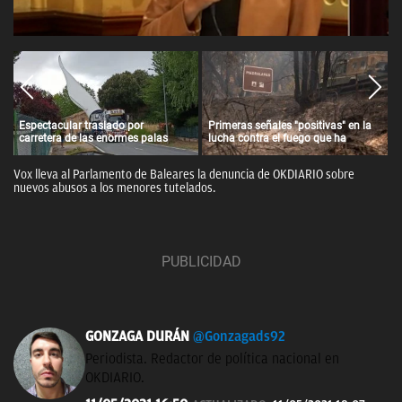
Espectacular traslado por
Primeras señales "positivas" en la
carretera de las enormes palas
lucha contra el fuego que ha
para un parque eólico de Iberdrola
quemado 77.000 hectáreas en el
en Álava
centro de España
Vox lleva al Parlamento de Baleares la denuncia de OKDIARIO sobre
nuevos abusos a los menores tutelados.
GONZAGA DURÁN
@Gonzagads92
Periodista. Redactor de política nacional en
OKDIARIO.