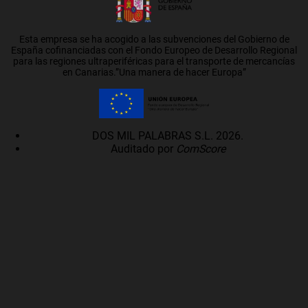
Esta empresa se ha acogido a las subvenciones del Gobierno de
España cofinanciadas con el Fondo Europeo de Desarrollo Regional
para las regiones ultraperiféricas para el transporte de mercancías
en Canarias.”Una manera de hacer Europa”
DOS MIL PALABRAS S.L. 2026.
Auditado por
ComScore