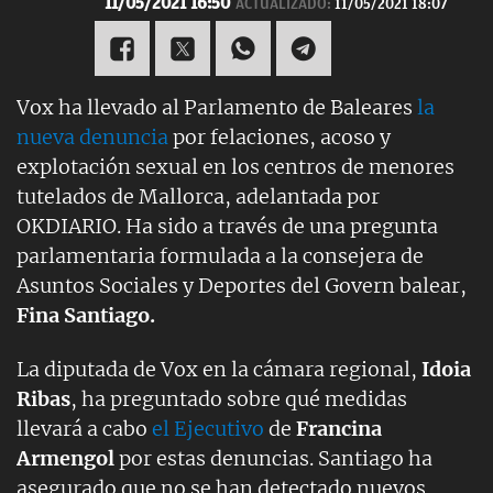
11/05/2021 16:50
ACTUALIZADO:
11/05/2021 18:07
Vox ha llevado al Parlamento de Baleares
la
nueva denuncia
por felaciones, acoso y
explotación sexual en los centros de menores
tutelados de Mallorca, adelantada por
OKDIARIO. Ha sido a través de una pregunta
parlamentaria formulada a la consejera de
Asuntos Sociales y Deportes del Govern balear,
Fina Santiago.
La diputada de Vox en la cámara regional,
Idoia
Ribas
, ha preguntado sobre qué medidas
llevará a cabo
el Ejecutivo
de
Francina
Armengol
por estas denuncias. Santiago ha
asegurado que no se han detectado nuevos