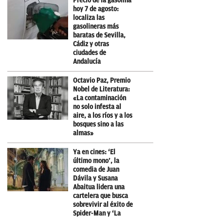
Precio de la gasolina
hoy 7 de agosto:
localiza las
gasolineras más
baratas de Sevilla,
Cádiz y otras
ciudades de
Andalucía
Octavio Paz, Premio
Nobel de Literatura:
«La contaminación
no solo infesta al
aire, a los ríos y a los
bosques sino a las
almas»
Ya en cines: ‘El
último mono’, la
comedia de Juan
Dávila y Susana
Abaitua lidera una
cartelera que busca
sobrevivir al éxito de
Spider-Man y ‘La