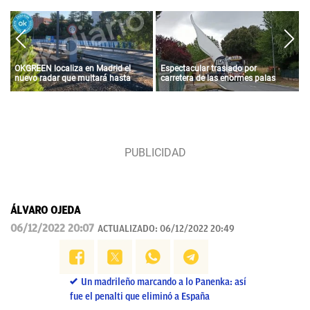
OKGREEN localiza en Madrid el
Espectacular traslado por
nuevo radar que multará hasta
carretera de las enormes palas
con 3.000 euros a los coches más
para un parque eólico de Iberdrola
contaminantes
en Álava
ÁLVARO OJEDA
06/12/2022 20:07
ACTUALIZADO:
06/12/2022 20:49
Un madrileño marcando a lo Panenka: así
fue el penalti que eliminó a España