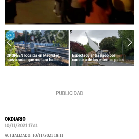
OKGREEN localiza en Madrid el
Espectacular traslado por
nuevo radar que multará hasta
carretera de las enormes palas
con 3.000 euros a los coches más
para un parque eólico de Iberdrola
contaminantes
en Álava
OKDIARIO
10/11/2021 17:11
ACTUALIZADO:
10/11/2021 18:11