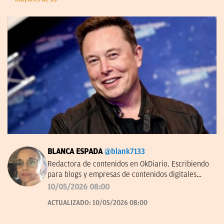
BLANCA ESPADA
@blank7133
Redactora de contenidos en OkDiario. Escribiendo
para blogs y empresas de contenidos digitales
desde 2007.
10/05/2026 08:00
ACTUALIZADO:
10/05/2026 08:00