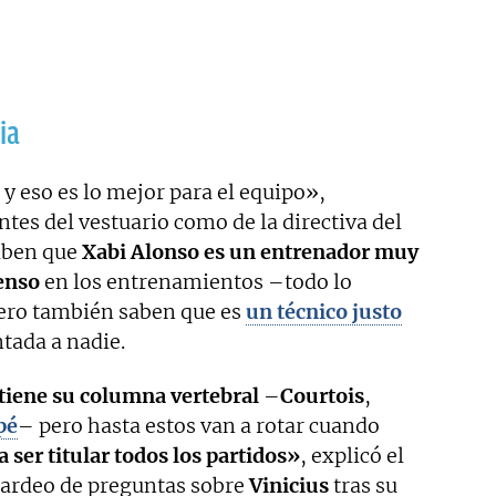
ia
y eso es lo mejor para el equipo»,
ntes del vestuario como de la directiva del
saben que
Xabi Alonso es un entrenador muy
enso
en los entrenamientos –todo lo
pero también saben que es
un técnico justo
ntada a nadie.
tiene su columna vertebral
–
Courtois
,
pé
– pero hasta estos van a rotar cuando
a ser titular todos los partidos»
, explicó el
bardeo de preguntas sobre
Vinicius
tras su