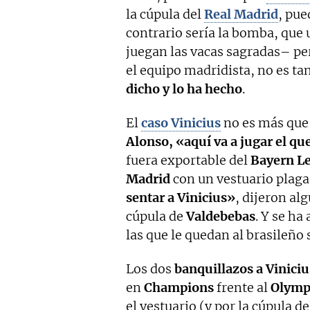
la cúpula del
Real Madrid
, pue
contrario sería la bomba, que 
juegan las vacas sagradas– pe
el equipo madridista, no es tan
dicho y lo ha hecho
.
El
caso Vinicius
no es más que
Alonso, «aquí va a jugar el qu
fuera exportable del
Bayern L
Madrid
con un vestuario plaga
sentar a Vinicius»
, dijeron al
cúpula de
Valdebebas
. Y se ha
las que le quedan al brasileño 
Los dos
banquillazos a Viniciu
en
Champions
frente al
Olymp
el vestuario (y por la cúpula d