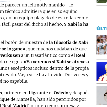
de parecer un leitmotiv manido –lo
un técnico admitiera que en su equipo
ro, en un equipo plagado de estrellas como
 fácil pasar del dicho al hecho.
Y Xabi lo ha
ÚLT
 el botón de muestra de
la filosofía de Xabi
e se lo gane»
, que muchos dudaban de que
everkusen
a un trasatlántico como el
Real
do de egos.
«Ya veremos si Xabi se atreve a
gunos escépticos incluso dentro de la propia
 atrevido. Vaya si se ha atrevido. Dos veces y
si no espabila.
s
, primero en
Liga
ante el
Oviedo
y después
ique
de Marsella, han sido percibidos por
el
Real Madrid
) primero con sorpresa y