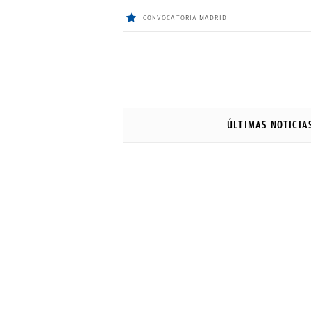
CONVOCATORIA MADRID
ÚLTIMAS
NOTICIAS
ÚLTIMAS NOTICIA
REAL
MADRID
BALONCESTO
CANTERA
FICHAJES
DIRECTO
FEMENINO