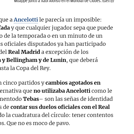
Mbappé junto a Xabi Alonso en el Mundial de Clubes. (Getty)
que a
Ancelotti
le parecía un imposible:
fada
y que cualquier jugador sepa que puede
 de la temporada o en un minuto de un
os oficiales disputados ya han participado
del
Real Madrid
a excepción de los
y Bellingham y de Lunin
, que deberá
sta la Copa del Rey.
n cinco partidos y
cambios agotados en
ternativa que
no utilizaba Ancelotti
como le
tomentodo
Tebas
– son las señas de identidad
s de
contar sus duelos oficiales con el Real
do la cuadratura del círculo: tener contentos
vos. Que no es moco de pavo.