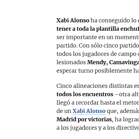
Xabi Alonso
ha conseguido lo 
tener a toda la plantilla enchu
ser importante en un momento
partido. Con sólo cinco partid
todos los jugadores de campo 
lesionados
Mendy, Camavinga 
esperar turno posiblemente ha
Cinco alineaciones distintas e
todos los encuentros
–otra al
llegó a recordar hasta el me
de un
Xabi Alonso
que, ademá
Madrid por victorias
, ha logra
a los jugadores y a los directi