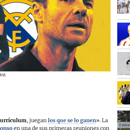
rid.
currículum
, juegan
los que se lo ganen
». La
lonso
en una de sus primeras reuniones con