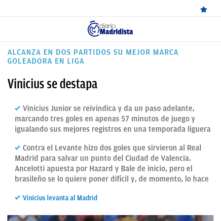
ÚLTIMAS
ALCANZA EN DOS PARTIDOS SU MEJOR MARCA
GOLEADORA EN LIGA
NOTICIAS
Vinicius se destapa
REAL
MADRID
Vinicius Junior se reivindica y da un paso adelante,
marcando tres goles en apenas 57 minutos de juego y
BALONCESTO
igualando sus mejores registros en una temporada liguera
CANTERA
Contra el Levante hizo dos goles que sirvieron al Real
Madrid para salvar un punto del Ciudad de Valencia.
FICHAJES
Ancelotti apuesta por Hazard y Bale de inicio, pero el
brasileño se lo quiere poner difícil y, de momento, lo hace
DIRECTO
FEMENINO
Vinicius levanta al Madrid
PAPARAZZI