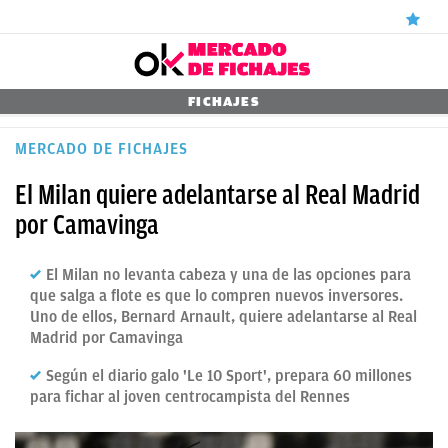
ÚLTIMAS
FICHAJES
NOTICIAS
MERCADO DE FICHAJES
REAL
El Milan quiere adelantarse al Real Madrid
MADRID
por Camavinga
BALONCESTO
El Milan no levanta cabeza y una de las opciones para
CANTERA
que salga a flote es que lo compren nuevos inversores.
Uno de ellos, Bernard Arnault, quiere adelantarse al Real
FICHAJES
Madrid por Camavinga
DIRECTO
Según el diario galo 'Le 10 Sport', prepara 60 millones
para fichar al joven centrocampista del Rennes
FEMENINO
PAPARAZZI