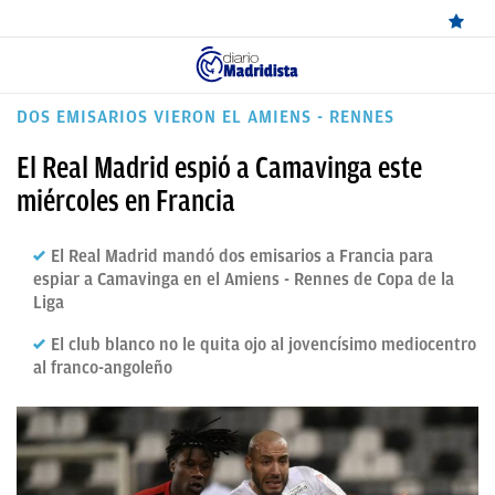
ÚLTIMAS
DOS EMISARIOS VIERON EL AMIENS - RENNES
NOTICIAS
El Real Madrid espió a Camavinga este
REAL
miércoles en Francia
MADRID
El Real Madrid mandó dos emisarios a Francia para
BALONCESTO
espiar a Camavinga en el Amiens - Rennes de Copa de la
Liga
CANTERA
El club blanco no le quita ojo al jovencísimo mediocentro
FICHAJES
al franco-angoleño
DIRECTO
FEMENINO
PAPARAZZI