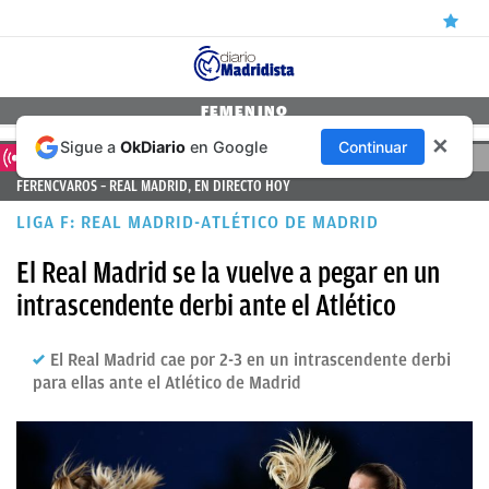
ÚLTIMAS
FEMENINO
✕
Sigue a
OkDiario
en Google
Continuar
NOTICIAS
DIRECTO
FERENCVAROS – REAL MADRID, EN DIRECTO HOY
REAL
LIGA F: REAL MADRID-ATLÉTICO DE MADRID
MADRID
El Real Madrid se la vuelve a pegar en un
BALONCESTO
intrascendente derbi ante el Atlético
CANTERA
FICHAJES
El Real Madrid cae por 2-3 en un intrascendente derbi
para ellas ante el Atlético de Madrid
DIRECTO
FEMENINO
PAPARAZZI