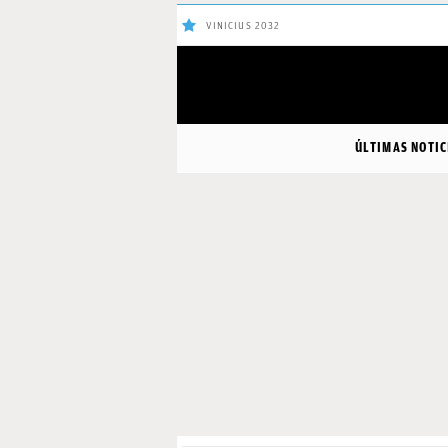
VINICIUS 2032
ÚLTIMAS
ÚLTIMAS NOTIC
NOTICIAS
REAL
MADRID
BALONCESTO
CANTERA
FICHAJES
DIRECTO
FEMENINO