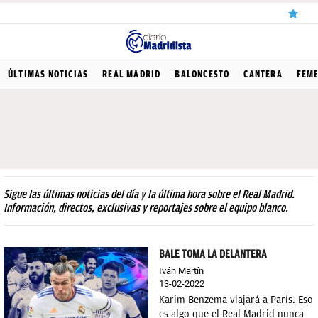
ÚLTIMAS
ÚLTIMAS NOTICIAS
REAL MADRID
BALONCESTO
CANTERA
FEM
NOTICIAS
REAL
MADRID
BALONCESTO
Sigue las últimas noticias del día y la última hora sobre el Real Madrid.
CANTERA
Información, directos, exclusivas y reportajes sobre el equipo blanco.
FICHAJES
BALE TOMA LA DELANTERA
DIRECTO
Iván Martín
13-02-2022
FEMENINO
Karim Benzema viajará a París. Eso
PAPARAZZI
es algo que el Real Madrid nunca