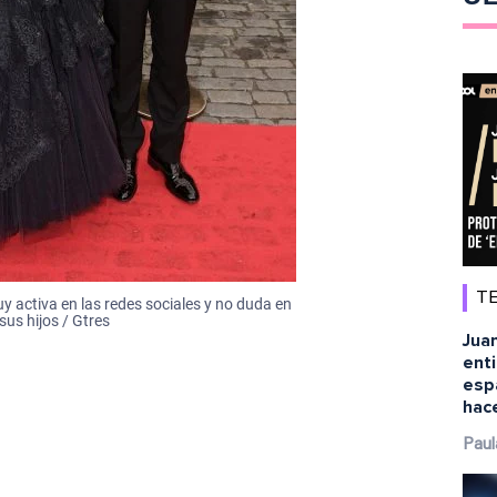
TE
uy activa en las redes sociales y no duda en
us hijos / Gtres
Juan
ent
esp
hace
Paul