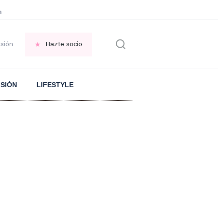
en las VENTANAS
REFLEXIÓN Octavio Paz
REFLEXIÓN Antonio Escohotado
esión
Hazte socio
ISIÓN
LIFESTYLE