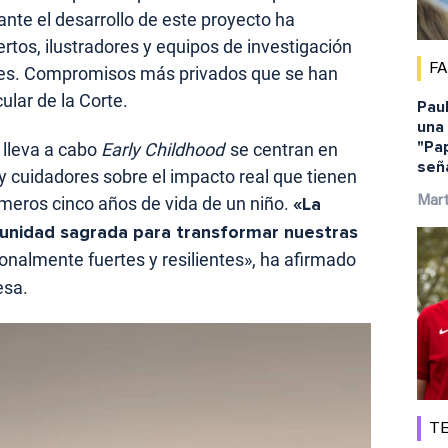
nte el desarrollo de este proyecto ha
tos, ilustradores y equipos de investigación
F
nes. Compromisos más privados que se han
ular de la Corte.
Pau
una 
"Pap
 lleva a cabo
Early Childhood
se centran en
señ
 y cuidadores sobre el impacto real que tienen
imeros cinco años de vida de un niño.
«La
Mar
tunidad sagrada para transformar nuestras
onalmente fuertes y resilientes», ha afirmado
esa.
TE