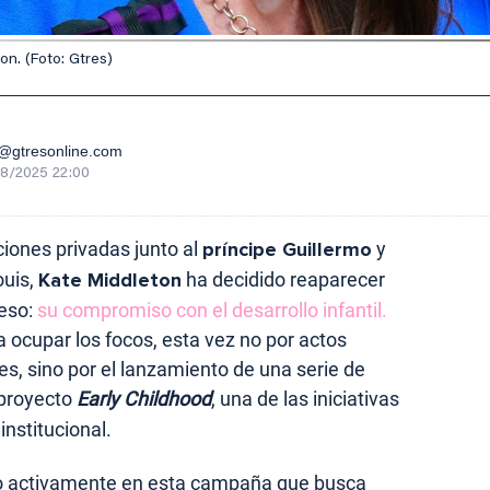
n. (Foto: Gtres)
gtresonline.com
8/2025 22:00
iones privadas junto al
príncipe Guillermo
y
ouis,
Kate Middleton
ha decidido reaparecer
peso:
su compromiso con el desarrollo infantil.
a ocupar los focos, esta vez no por actos
es, sino por el lanzamiento de una serie de
 proyecto
Early Childhood
, una de las iniciativas
nstitucional.
ado activamente en esta campaña que busca