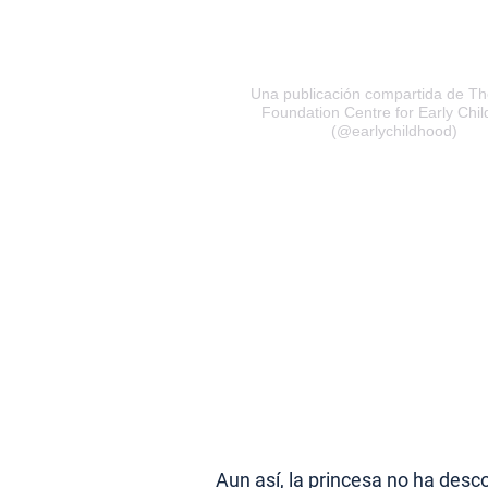
Una publicación compartida de Th
Foundation Centre for Early Chi
(@earlychildhood)
Aun así, la princesa no ha de