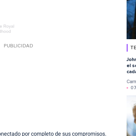
e Royal
ldhood
TE
Joh
el s
cad
Carm
07
sconectado por completo de sus compromisos.