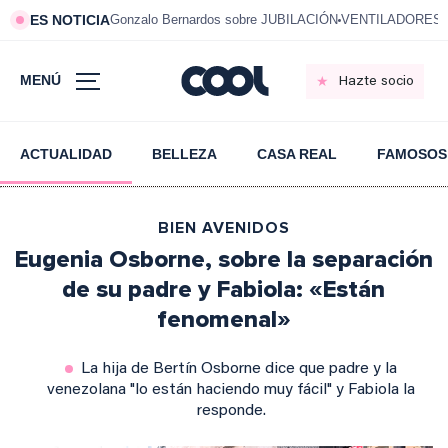
ES NOTICIA
Gonzalo Bernardos sobre JUBILACIÓN
VENTILADORES e
MENÚ
Hazte socio
ACTUALIDAD
BELLEZA
CASA REAL
FAMOSOS
BIEN AVENIDOS
Eugenia Osborne, sobre la separación
de su padre y Fabiola: «Están
fenomenal»
La hija de Bertín Osborne dice que padre y la
venezolana "lo están haciendo muy fácil" y Fabiola la
responde.