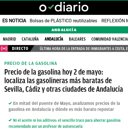
ES NOTICIA
Bolsas de PLÁSTICO reutilizables
REFLEXIÓN 
ANDALUCÍA
MADRID
CATALUÑA
ANDALUCÍA
BALEARES
COMUNIDAD VALENCI
DIRECTO
ÚLTIMA HORA DE LA ENTRADA DE INMIGRANTES A CEUTA, 
PRECIO DE LA GASOLINA
Precio de la gasolina hoy 2 de mayo:
localiza las gasolineras más baratas de
Sevilla, Cádiz y otras ciudades de Andalucía
En mitad del puente de Mayo, analizamos precios de la
gasolina en Andalucía y dónde es más barato repostar
Ni el aceite ni los aditivos: el sencillo truco para ahorrar gasolina
recomendado por un profesor de autoescuela