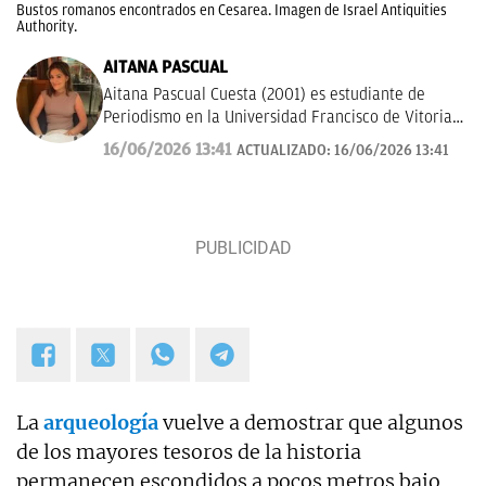
Bustos romanos encontrados en Cesarea. Imagen de Israel Antiquities
Authority.
AITANA PASCUAL
Aitana Pascual Cuesta (2001) es estudiante de
Periodismo en la Universidad Francisco de Vitoria
de Madrid desde el 2023. Escogió esta profesión
16/06/2026 13:41
ACTUALIZADO:
16/06/2026 13:41
por su gran vocación con la comunicación y la
escritura. Hoy en día, tiene mucho interés por la
historia, deportes y actualidad. Su principal
objetivo es seguir formándose y aprender a contar
los sucesos de forma clara y rigurosa.
La
arqueología
vuelve a demostrar que algunos
de los mayores tesoros de la historia
permanecen escondidos a pocos metros bajo