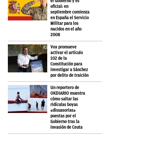
el Gobierno y es
oficial: en
septiembre comienza
en España el Servicio
Militar para los
nacidos en el año
2008
Vox promueve
activar el artículo
102 de la
Constitución para
investigar a Sánchez
por delito de traición
Un reportero de
OKDIARIO muestra
cómo saltar las
ridículas boyas
«disuasorias»
puestas por el
Gobierno tras la
invasión de Ceuta