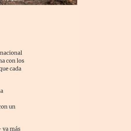
rnacional
na con los
 que cada
la
con un
+ va más