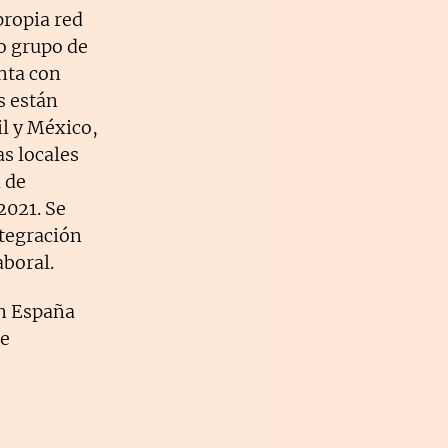
propia red
 grupo de
nta con
s están
l y México,
as locales
 de
2021. Se
ntegración
aboral.
en España
 e