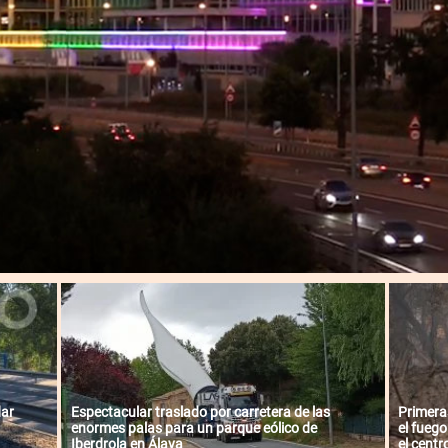
dar
Espectacular traslado por carretera de las
Primeras
enormes palas para un parque eólico de
el fueg
Iberdrola en Álava
el cent