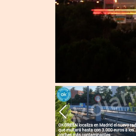
OKGREEN localiza en Madrid el nuevo ra
que multará hasta con 3.000 euros a los
coches más contaminantes