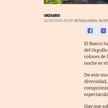
OKDIARIO
01/07/2021 02:00
ACTUALIZADO:
01/07
El Banco Sa
del Orgull
colores de 
noche es vi
De este mod
diversidad,
compromiso 
espectacul
Hay que su