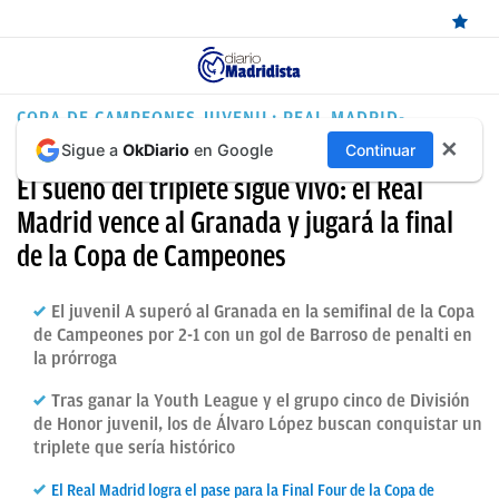
ÚLTIMAS
COPA DE CAMPEONES JUVENIL: REAL MADRID-
GRANADA
✕
Sigue a
OkDiario
en Google
Continuar
NOTICIAS
El sueño del triplete sigue vivo: el Real
REAL
Madrid vence al Granada y jugará la final
MADRID
de la Copa de Campeones
BALONCESTO
El juvenil A superó al Granada en la semifinal de la Copa
CANTERA
de Campeones por 2-1 con un gol de Barroso de penalti en
la prórroga
FICHAJES
Tras ganar la Youth League y el grupo cinco de División
DIRECTO
de Honor juvenil, los de Álvaro López buscan conquistar un
triplete que sería histórico
FEMENINO
PAPARAZZI
El Real Madrid logra el pase para la Final Four de la Copa de