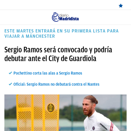
ÚLTIMAS
ESTE MARTES ENTRARÁ EN SU PRIMERA LISTA PARA
VIAJAR A MÁNCHESTER
NOTICIAS
Sergio Ramos será convocado y podría
REAL
debutar ante el City de Guardiola
MADRID
BALONCESTO
Pochettino corta las alas a Sergio Ramos
CANTERA
Oficial: Sergio Ramos no debutará contra el Nantes
FICHAJES
DIRECTO
FEMENINO
PAPARAZZI